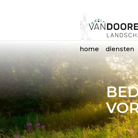
home
diensten
BED
VO