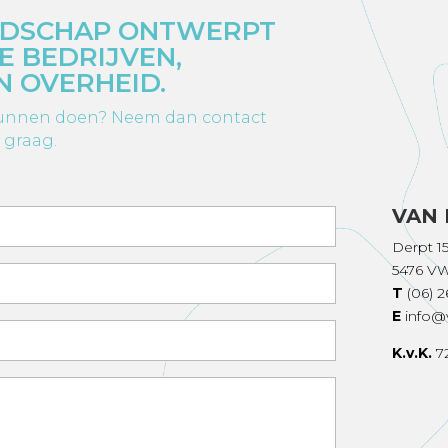
NDSCHAP ONTWERPT
E BEDRIJVEN,
N OVERHEID.
 kunnen doen? Neem dan contact
 graag.
VAN
Derpt 1
5476 V
T
(06) 
E
info@
K.v.K.
7