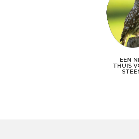
EEN N
THUIS V
STEE