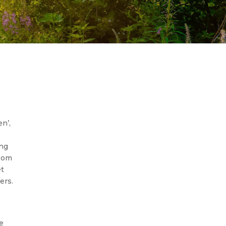
n’,
ang
n om
et
ers.
e