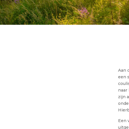
Aan d
een s
couli
naar
zijn 
onder
Hierb
Een v
uitg