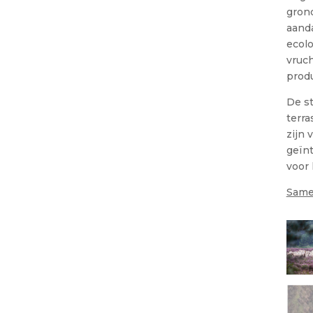
gron
aand
ecolo
vruch
produ
De s
terra
zijn 
geïn
voor
Same