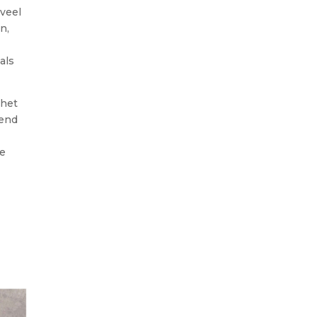
veel
n,
als
 het
rend
e