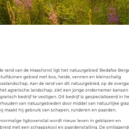
e rand van de Maashorst ligt het natuurgebied ‘Bedafse Berge
tuifduinen gebied met bos, heide, vennen en kleinschalig
sselandschap. Aan de rand van dit natuurgebied, op de overg
 het agrarische landschap, ziet een jonge ondernemer kanse
agrarisch bedrijf te vestigen. Dit bedrijf is gespecialiseerd in h
houden van natuurgebieden door middel van natuurlijke graz
ij maakt hij gebruik van schapen, runderen en paarden.
oormalige ligboxenstal wordt nieuw leven in geblazen en
ebreid met een schaapskooi en paardenstalling. De omliggend