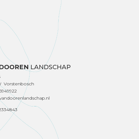
 DOOREN
LANDSCHAP
5
W Vorstenbosch
26949922
vandoorenlandschap.nl
2334843