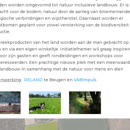
den worden omgevormd tot natuur inclusieve landbouw. Er is 
acht voor de bodem, natuur door de aanleg van bloemenrande
gische verbindingen en wijstherstel. Daarnaast worden er
tbomen geplant voor zowel versterking van de biodiversiteit 
ctie.
treekproducten van het land worden aan de man gebracht op
s en via een eigen winkeltje. Initiatiefnemer wil graag inspire
voor zijn gasten en geeft rondleidingen en workshops voor
teresseerden. Een prachtige nieuwe plek met een meerwaard
 landbouw in samenhang met de natuur voor mens en dier!
nwerking
:
RELAND
te Beugen en
VABimpuls