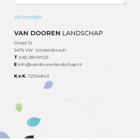
VAN DOOREN
LANDSCHAP
Derpt 15
5476 VW Vorstenbosch
T
(06) 26949922
E
info@vandoorenlandschap.nl
K.v.K.
72334843